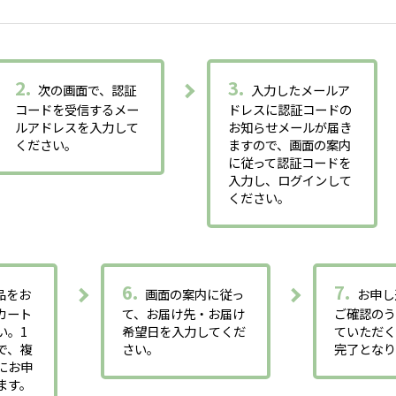
2.
3.
次の画面で、認証
入力したメールア
コードを受信するメー
ドレスに認証コードの
ルアドレスを入力して
お知らせメールが届き
ください。
ますので、画面の案内
に従って認証コードを
入力し、ログインして
ください。
6.
7.
品をお
画面の案内に従っ
お申し
カート
て、お届け先・お届け
ご確認の
い。1
希望日を入力してくだ
ていただ
で、複
さい。
完了となり
にお申
ます。