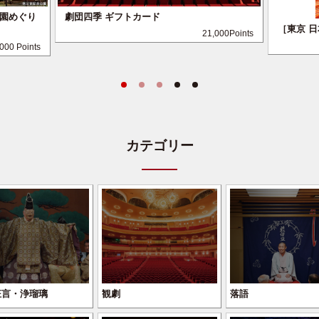
園めぐり
劇団四季 ギフトカード
［東京 
21,000Points
,000 Points
カテゴリー
狂言・浄瑠璃
観劇
落語