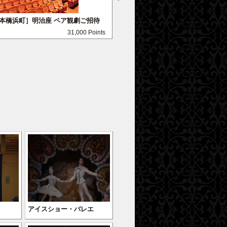
日本橋浜町］明治座 ペア観劇ご招待
［栃木 那須］ボタニカルガーデ
ア入場＋ランチ券
31,000 Points
アイスショー・バレエ