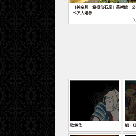
東京二期会 公演 Ｓ席２名
［神奈川 箱根仙石原］美術館・公
ペア入場券
29,000 Points
9
歌舞伎
能・